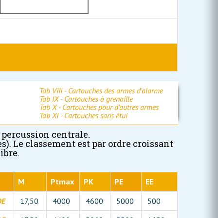
Tab VIII - Cartouches des armes d'alarme
Tab IX - Cartouches à grenaille
Tab X - Cartouches pour d’autres armes
Tab XI - Cartouches sans étui
 percussion centrale.
s). Le classement est par ordre croissant
ibre.
M
Ptmax
PK
PE
EE
DE
17,50
4000
4600
5000
500