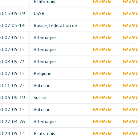
États-unis
FR
EN
DE
FR
EN
2015-05-19
USSR
FR
EN
DE
FR
EN
2007-05-14
Russie, fédération de
FR
EN
DE
FR
EN
2002-05-15
Allemagne
FR
EN
DE
FR
EN
2002-05-15
Allemagne
FR
EN
DE
FR
EN
2008-09-23
Allemagne
FR
EN
DE
FR
EN
2002-05-15
Belgique
FR
EN
DE
FR
EN
2011-05-25
Autriche
FR
EN
DE
FR
EN
2006-09-19
Suisse
FR
EN
DE
FR
EN
2002-05-15
Autriche
FR
EN
DE
FR
EN
2022-04-26
Allemagne
FR
EN
DE
FR
EN
2024-05-14
États-unis
FR
EN
DE
FR
EN