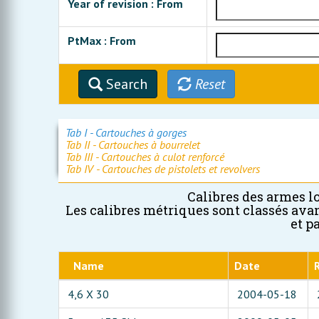
Year of revision : From
PtMax : From
Search
Reset
Tab I - Cartouches à gorges
Tab II - Cartouches à bourrelet
Tab III - Cartouches à culot renforcé
Tab IV - Cartouches de pistolets et revolvers
Calibres des armes l
Les calibres métriques sont classés avan
et p
Name
Date
4,6 X 30
2004-05-18