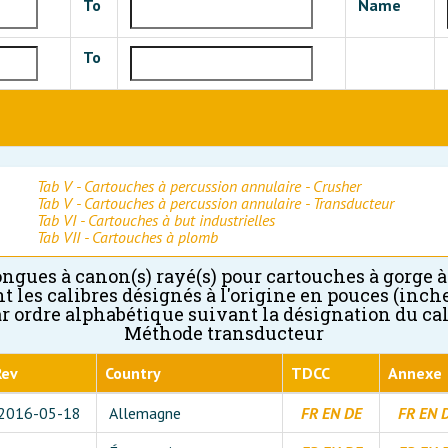
To
Name
To
Tab V - Cartouches à percussion annulaire - Crusher
Tab V - Cartouches à percussion annulaire - Transducteur
Tab VI - Cartouches à but industrielles
Tab VII - Cartouches à plomb
ongues à canon(s) rayé(s) pour cartouches à gorge à
t les calibres désignés à l'origine en pouces (inche
ar ordre alphabétique suivant la désignation du cal
Méthode transducteur
Rev
Country
TDCC
Annexe
2016-05-18
Allemagne
FR
EN
DE
FR
EN