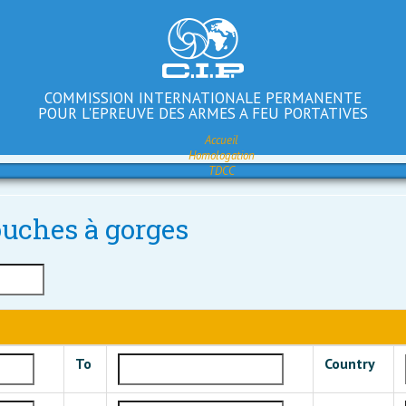
COMMISSION INTERNATIONALE PERMANENTE
POUR L'EPREUVE DES ARMES A FEU PORTATIVES
Accueil
Homologation
TDCC
touches à gorges
To
Country