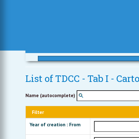
List of TDCC - Tab I - Car
Name (autocomplete)
Filter
Year of creation : From